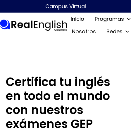
Campus Virtual
Inicio
Programas
Nosotros
Sedes
P
á
g
i
n
a
Certifica tu inglés
d
e
en todo el mundo
i
con nuestros
n
i
exámenes GEP
c
i