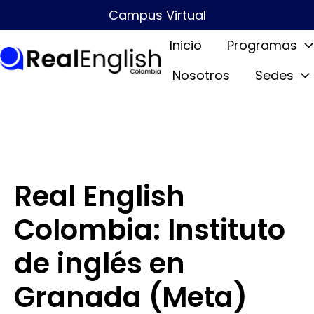
Campus Virtual
Inicio
Programas
Nosotros
Sedes
P
á
g
i
n
a
Real English
d
e
Colombia: Instituto
i
de inglés en
n
i
Granada (Meta)
c
i